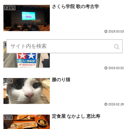
さくら学院 歌の考古学
さくら
2019.03.03
ラジコン TB05 組み立て準備
ラジコン
2019.03.02
膝のり猫
日記
2019.02.28
定食屋 なかよし 恵比寿
日記